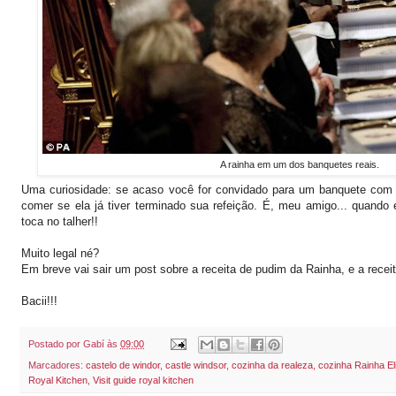
A rainha em um dos banquetes reais.
Uma curiosidade: se acaso você for convidado para um banquete com a
comer se ela já tiver terminado sua refeição. É, meu amigo... quand
toca no talher!!
Muito legal né?
Em breve vai sair um post sobre a receita de pudim da Rainha, e a receit
Bacii!!!
Postado por
Gabí
às
09:00
Marcadores:
castelo de windor
,
castle windsor
,
cozinha da realeza
,
cozinha Rainha El
Royal Kitchen
,
Visit guide royal kitchen