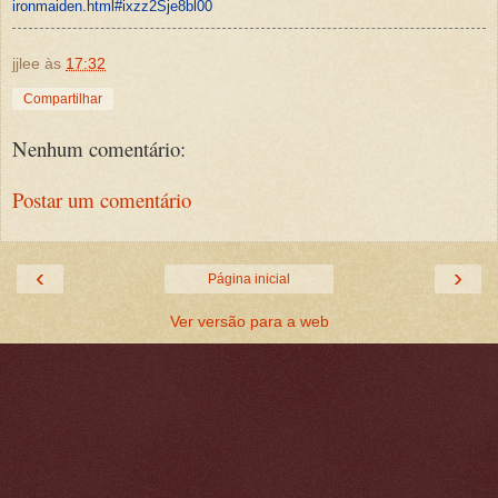
ironmaiden.html#ixzz2Sje8bl00
jjlee
às
17:32
Compartilhar
Nenhum comentário:
Postar um comentário
‹
›
Página inicial
Ver versão para a web