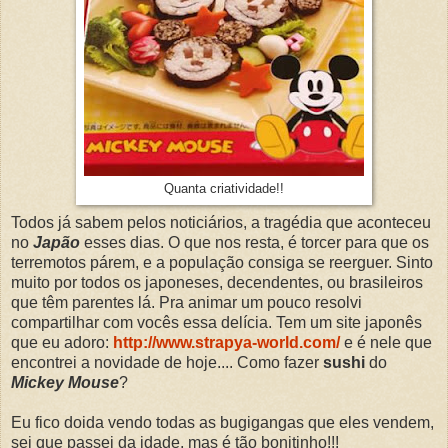
Quanta criatividade!!
Todos já sabem pelos noticiários, a tragédia que aconteceu
no
Japão
esses dias. O que nos resta, é torcer para que os
terremotos párem, e a população consiga se reerguer. Sinto
muito por todos os japoneses, decendentes, ou brasileiros
que têm parentes lá. Pra animar um pouco resolvi
compartilhar com vocês essa delícia. Tem um site japonês
que eu adoro:
http://www.strapya-world.com/
e é nele que
encontrei a novidade de hoje.... Como fazer
sushi
do
Mickey Mouse
?
Eu fico doida vendo todas as bugigangas que eles vendem,
sei que passei da idade, mas é tão bonitinho!!!