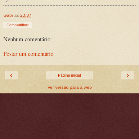
Gabí
às
20:37
Compartilhar
Nenhum comentário:
Postar um comentário
‹
›
Página inicial
Ver versão para a web