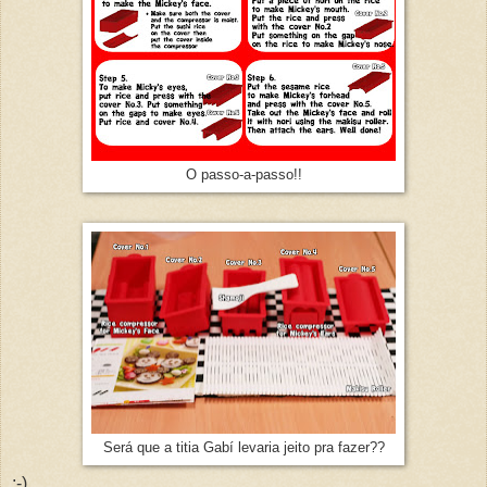
O passo-a-passo!!
Será que a titia Gabí levaria jeito pra fazer??
;-)