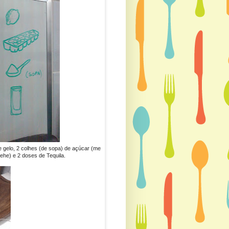
e gelo, 2 colhes (de sopa) de açúcar (me
ehe) e 2 doses de Tequila.