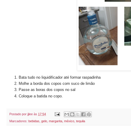
Bata tudo no liquidificador até formar raspadinha
Molhe a borda dos copos com suco de limão
Passe as boras dos copos no sal
Coloque a batida no copo.
Postado por
jjlee
às
17:54
Marcadores:
bebidas
,
gelo
,
margarita
,
méxico
,
tequila