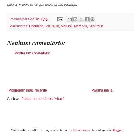
.
Créditos imagens de fachada ao site garotas estupidas
Postado por
Gabí
às
11:22
Marcadores:
Liberdade São Paulo
,
Marukai
,
Mercado
,
São Paulo
Nenhum comentário:
Postar um comentário
Postagem mais recente
Página inicial
Assinar:
Postar comentários (Atom)
Modificado por JJLEE. Imagens de tema por
linearcurves
. Tecnologia do
Blogger
.