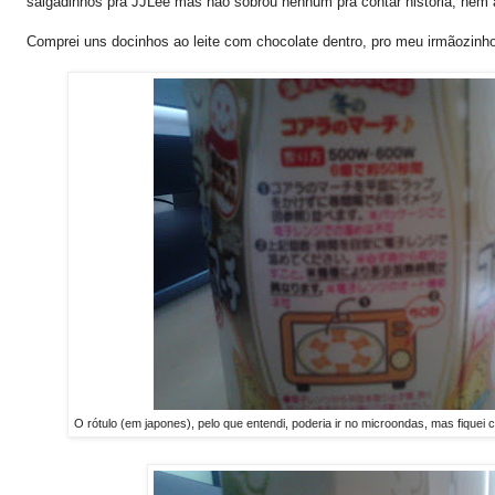
salgadinhos pra JJLee mas não sobrou nenhum pra contar história, nem a
Comprei uns docinhos ao leite com chocolate dentro, pro meu irmãozinho
O rótulo (em japones), pelo que entendi, poderia ir no microondas, mas fique