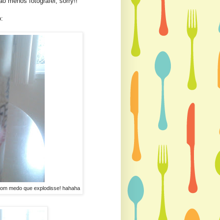
o menos fotografei, sorry!!
:
i com medo que explodisse! hahaha